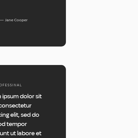
Jane Cooper
OFESSINAL
 ipsum dolor sit
consectetur
ing elit, sed do
od tempor
unt ut labore et