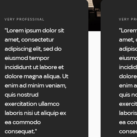
VERY PROFESSINAL
VERY PR
"Lorem ipsum dolor sit
"Lorem
amet, consectetur
amet, 
adipiscing elit, sed do
adipisc
eiusmod tempor
eiusm
incididunt ut labore et
incidid
dolore magna aliqua. Ut
dolore
enim ad minim veniam,
enim a
quis nostrud
quis n
exercitation ullamco
exerci
laboris nisi ut aliquip ex
laboris
ea commodo
ea co
consequat."
conseq