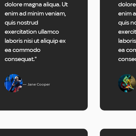
dolore magna aliqua. Ut
dolore
enim ad minim veniam,
enim a
quis nostrud
quis n
exercitation ullamco
exerci
laboris nisi ut aliquip ex
laboris
ea commodo
ea co
consequat."
conseq
Jane Cooper