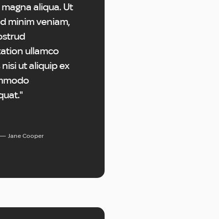
 magna aliqua. Ut
d minim veniam,
ostrud
tation ullamco
 nisi ut aliquip ex
mmodo
uat."
Jane Cooper