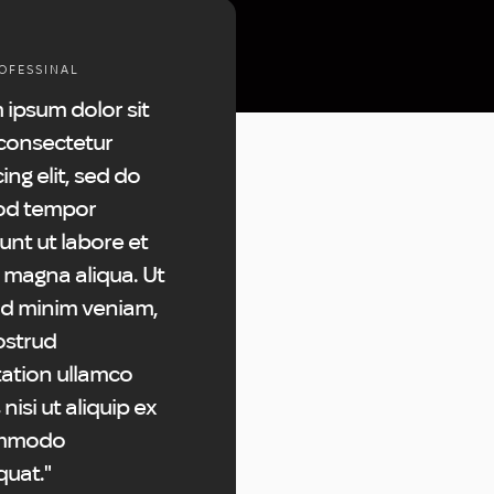
OFESSINAL
 ipsum dolor sit
consectetur
ing elit, sed do
od tempor
unt ut labore et
 magna aliqua. Ut
d minim veniam,
ostrud
tation ullamco
 nisi ut aliquip ex
mmodo
uat."