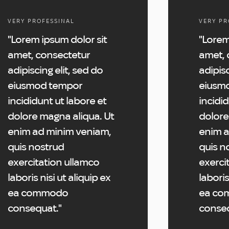
VERY PROFESSINAL
VERY PR
"Lorem ipsum dolor sit
"Lorem
amet, consectetur
amet, 
adipiscing elit, sed do
adipisc
eiusmod tempor
eiusm
incididunt ut labore et
incidid
dolore magna aliqua. Ut
dolore
enim ad minim veniam,
enim a
quis nostrud
quis n
exercitation ullamco
exerci
laboris nisi ut aliquip ex
laboris
ea commodo
ea co
consequat."
conseq