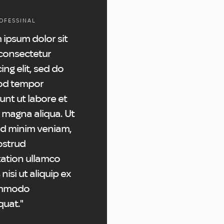
OFESSINAL
 ipsum dolor sit
consectetur
ing elit, sed do
od tempor
unt ut labore et
 magna aliqua. Ut
d minim veniam,
ostrud
tation ullamco
 nisi ut aliquip ex
mmodo
uat."